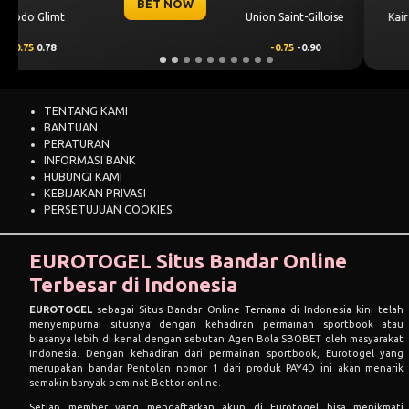
BET NOW
loise
Kairat Almaty (n)
Levski Sofia
0.00
0.82
0.00
-0.94
TENTANG KAMI
BANTUAN
PERATURAN
INFORMASI BANK
HUBUNGI KAMI
KEBIJAKAN PRIVASI
PERSETUJUAN COOKIES
EUROTOGEL Situs Bandar Online
Terbesar di Indonesia
EUROTOGEL
sebagai Situs Bandar Online Ternama di Indonesia kini telah
menyempurnai situsnya dengan kehadiran permainan sportbook atau
biasanya lebih di kenal dengan sebutan Agen Bola SBOBET oleh masyarakat
Indonesia. Dengan kehadiran dari permainan sportbook, Eurotogel yang
merupakan bandar Pentolan nomor 1 dari produk PAY4D ini akan menarik
semakin banyak peminat Bettor online.
Setiap member yang mendaftarkan akun di Eurotogel bisa menikmati