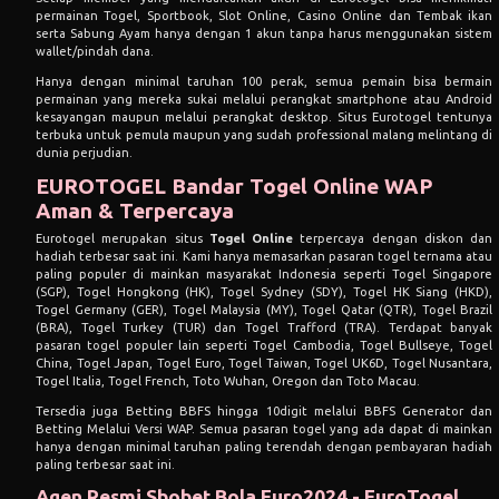
permainan Togel, Sportbook, Slot Online, Casino Online dan Tembak ikan
serta Sabung Ayam hanya dengan 1 akun tanpa harus menggunakan sistem
wallet/pindah dana.
Hanya dengan minimal taruhan 100 perak, semua pemain bisa bermain
permainan yang mereka sukai melalui perangkat smartphone atau Android
kesayangan maupun melalui perangkat desktop. Situs Eurotogel tentunya
terbuka untuk pemula maupun yang sudah professional malang melintang di
dunia perjudian.
EUROTOGEL Bandar Togel Online WAP
Aman & Terpercaya
Eurotogel merupakan situs
Togel Online
terpercaya dengan diskon dan
hadiah terbesar saat ini. Kami hanya memasarkan pasaran togel ternama atau
paling populer di mainkan masyarakat Indonesia seperti Togel Singapore
(SGP), Togel Hongkong (HK), Togel Sydney (SDY), Togel HK Siang (HKD),
Togel Germany (GER), Togel Malaysia (MY), Togel Qatar (QTR), Togel Brazil
(BRA), Togel Turkey (TUR) dan Togel Trafford (TRA). Terdapat banyak
pasaran togel populer lain seperti Togel Cambodia, Togel Bullseye, Togel
China, Togel Japan, Togel Euro, Togel Taiwan, Togel UK6D, Togel Nusantara,
Togel Italia, Togel French, Toto Wuhan, Oregon dan Toto Macau.
Tersedia juga Betting BBFS hingga 10digit melalui BBFS Generator dan
Betting Melalui Versi WAP. Semua pasaran togel yang ada dapat di mainkan
hanya dengan minimal taruhan paling terendah dengan pembayaran hadiah
paling terbesar saat ini.
Agen Resmi Sbobet Bola Euro2024 - EuroTogel