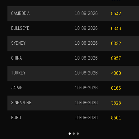
CAMBODIA
10-08-2026
9542
BULLSEYE
10-08-2026
6346
SYDNEY
10-08-2026
0332
CHINA
10-08-2026
8957
TURKEY
10-08-2026
4380
JAPAN
10-08-2026
0166
SINGAPORE
10-08-2026
3525
EURO
10-08-2026
8501