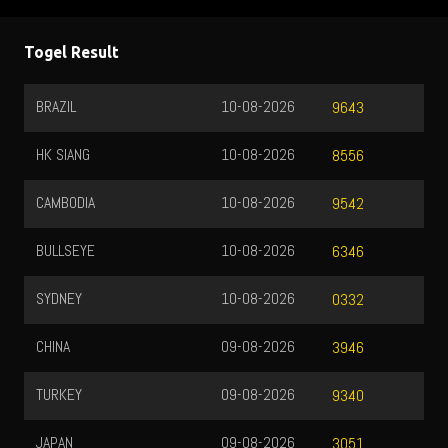
Togel Result
BRAZIL
10-08-2026
MA
9643
HK SIANG
10-08-2026
PC
8556
CAMBODIA
10-08-2026
TA
9542
BULLSEYE
10-08-2026
TR
6346
SYDNEY
10-08-2026
QA
0332
CHINA
09-08-2026
UK
3946
TURKEY
09-08-2026
NU
9340
JAPAN
09-08-2026
HO
3051