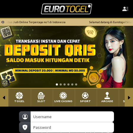
tus Judi Online Terpercaya no 1 di Indonesia
Selamat datang di Eurotogel Situs Judi O
TOGEL
SLOT
LIVE CASINO
SPORT
ARCADE
SABU