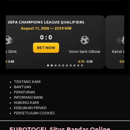
UEFA CHAMPIONS LEAGUE QUALIFIERS
August 11, 2026 — 22:00 WIB
0 : 0
Previous
Next
BET NOW
se
Kairat Almaty (n)
Levski Sofia
0.00
0.82
0.00
-0.94
TENTANG KAMI
BANTUAN
PERATURAN
INFORMASI BANK
HUBUNGI KAMI
KEBIJAKAN PRIVASI
PERSETUJUAN COOKIES
EUROTOGEL Situs Bandar Online