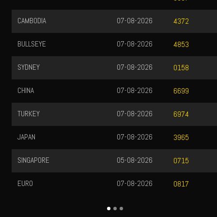
CAMBODIA
07-08-2026
4372
BULLSEYE
07-08-2026
4853
SYDNEY
07-08-2026
0158
CHINA
07-08-2026
6699
TURKEY
07-08-2026
6974
JAPAN
07-08-2026
3965
SINGAPORE
05-08-2026
0715
EURO
07-08-2026
0817