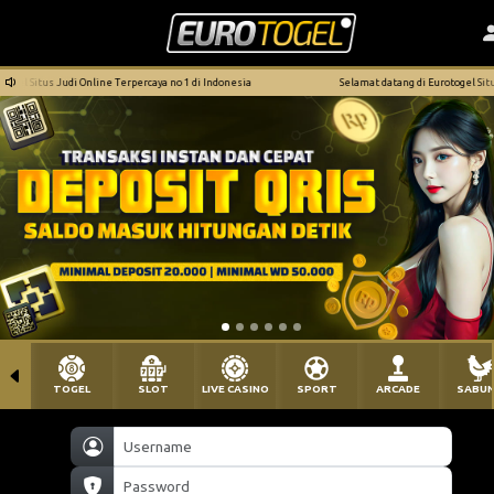
Situs Judi Online Terpercaya no 1 di Indonesia
Selamat datang di Eurotogel Situs Judi
TOGEL
SLOT
LIVE CASINO
SPORT
ARCADE
SABU