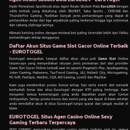
Hadir Permainan Sportbook atau Agen Resmi Sbobet Piala
Euro2024
dengan
odds terbaik yang didukung oleh SBOBET, Saba Sports , CMD368 dan
ThunderFire Gaming. Hadirkan banyak jenis pertandingan yang dapat di
pertaruhkan mulai dari liga sepakbola paling terkenal hingga liga indonesia
dan cabang olahraga lainnya.
Nikmati betting online dengan minimal bet paling terendah lebih dari 10ribu
pertandingan setiap minggunya.
Daftar Akun Situs Game Slot Gacor Online Terbaik
- EUROTOGEL
Eurotogel merupakan tempat daftar akun situs judi
Game Slot
Online
terpercaya yang menyediakan ratusan jenis permainan slot dari provider
Game Slot Gacor Online terbaik saat ini seperti Pragmatic Play, Spadegaming,
Joker Gaming, Habanero, TopTrend Gaming, JILI, Nolimit City, Microgaming,
PG Soft, FastSpin, NetEnt, CQ9, AIS Gaming, Live22 dan PlayStar.
Kami juga memberikan promo bonus setiap hari serta event slot menarik
berhadiah besar dari situs Eurotogel dengan RTP paling tertinggi. Kami
menjamin semua kemenangan yang anda dapatkan pasti akan tuntas
terbayarkan. Setiap promo bonus dan event yang ada dapat di klaim setelah
anda mendaftar akun di situs Eurotogel tanpa syarat dan sangat mudah di
klaim.
EUROTOGEL Situs Agen Casino Online Sexy
Gaming Terbaru Terpercaya
SEXY GAMING merupakan provider casino online terbaru saat ini. semua