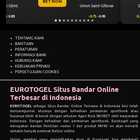
BET NOW
se
Sevilla
Rayo Vallecano
0.25
0.95
-0.25
0.95
TENTANG KAMI
BANTUAN
PERATURAN
INFORMASI BANK
HUBUNGI KAMI
KEBIJAKAN PRIVASI
PERSETUJUAN COOKIES
EUROTOGEL Situs Bandar Online
Terbesar di Indonesia
EUROTOGEL
sebagai Situs Bandar Online Ternama di Indonesia kini telah
menyempurnai situsnya dengan kehadiran permainan sportbook atau
biasanya lebih di kenal dengan sebutan Agen Bola SBOBET oleh masyarakat
Indonesia. Dengan kehadiran dari permainan sportbook, Eurotogel yang
merupakan bandar Pentolan nomor 1 dari produk PAY4D ini akan menarik
semakin banyak peminat Bettor online.
Setiap member yang mendaftarkan akun di Eurotogel bisa menikmati