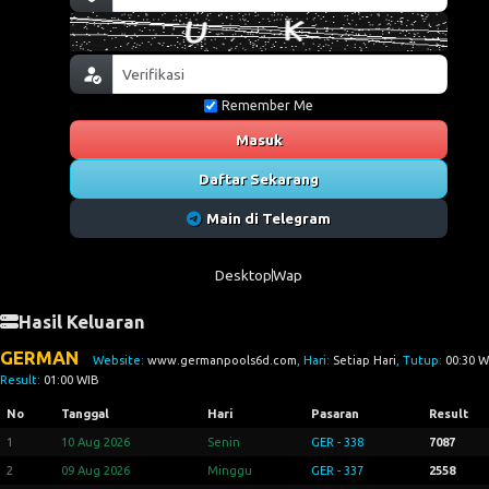
Remember Me
Masuk
Daftar Sekarang
Main di Telegram
Desktop
Wap
Hasil Keluaran
GERMAN
Website:
www.germanpools6d.com
, Hari:
Setiap Hari
, Tutup:
00:30 W
Result:
01:00 WIB
No
Tanggal
Hari
Pasaran
Result
1
10 Aug 2026
Senin
GER - 338
7087
2
09 Aug 2026
Minggu
GER - 337
2558