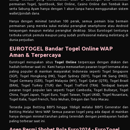
permainan Togel, Sportbook, Slot Online, Casino Online dan Tembak ikan
serta Sabung Ayam hanya dengan 1 akun tanpa harus menggunakan sistem
wallet/pindah dana.
Hanya dengan minimal taruhan 100 perak, semua pemain bisa bermain
permainan yang mereka sukai melalui perangkat smartphone atau Android
kesayangan maupun melalui perangkat desktop. Situs Eurotogel tentunya
terbuka untuk pemula maupun yang sudah professional malang melintang di
dunia perjudian.
EUROTOGEL Bandar Togel Online WAP
Aman & Terpercaya
Eurotogel merupakan situs
Togel Online
terpercaya dengan diskon dan
hadiah terbesar saat ini. Kami hanya memasarkan pasaran togel ternama atau
paling populer di mainkan masyarakat Indonesia seperti Togel Singapore
(SGP), Togel Hongkong (HK), Togel Sydney (SDY), Togel HK Siang (HKD),
Togel Germany (GER), Togel Malaysia (MY), Togel Qatar (QTR), Togel Brazil
(BRA), Togel Turkey (TUR) dan Togel Trafford (TRA). Terdapat banyak
pasaran togel populer lain seperti Togel Cambodia, Togel Bullseye, Togel
China, Togel Japan, Togel Euro, Togel Taiwan, Togel UK6D, Togel Nusantara,
Togel Italia, Togel French, Toto Wuhan, Oregon dan Toto Macau.
Tersedia juga Betting BBFS hingga 10digit melalui BBFS Generator dan
Betting Melalui Versi WAP. Semua pasaran togel yang ada dapat di mainkan
hanya dengan minimal taruhan paling terendah dengan pembayaran hadiah
paling terbesar saat ini.
Agen Resmi Sbobet Bola Euro2024 - EuroTogel