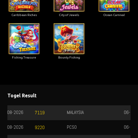
Caribbean Riches
City of Jewels
Ocean Carnival
Fishing Treasure
Bounty Fishing
Togel Result
MALAYSIA
06-08-2026
4549
PCSO
06-08-2026
3704