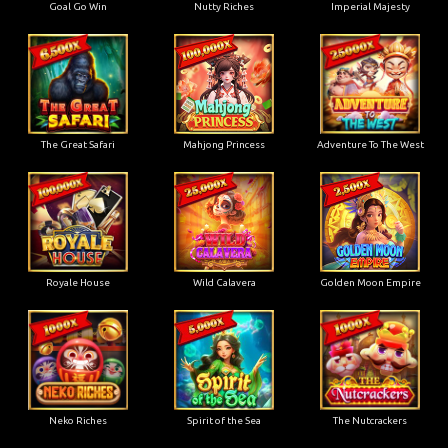
Goal Go Win
Nutty Riches
Imperial Majesty
The Great Safari
Mahjong Princess
Adventure To The West
Royale House
Wild Calavera
Golden Moon Empire
Neko Riches
Spirit of the Sea
The Nutcrackers