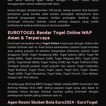
menggunakan sistem wallet/pindah dana.
Hanya dengan minimal taruhan 100 perak, semua pemain bisa bermain
permainan yang mereka sukai melalui perangkat smartphone atau
Android kesayangan maupun melalui perangkat desktop. Situs
Eurotogel tentunya terbuka untuk pemula maupun yang sudah
professional malang melintang di dunia perjudian.
EUROTOGEL Bandar Togel Online WAP
Aman & Terpercaya
Eurotogel merupakan situs
Togel Online
terpercaya dengan diskon dan
hadiah terbesar saat ini. Kami hanya memasarkan pasaran togel ternama
atau paling populer di mainkan masyarakat Indonesia seperti Togel
Singapore (SGP), Togel Hongkong (HK), Togel Sydney (SDY), Togel HK
Siang (HKD), Togel Germany (GER), Togel Malaysia (MY), Togel Qatar
(QTR), Togel Brazil (BRA), Togel Turkey (TUR) dan Togel Trafford (TRA).
Terdapat banyak pasaran togel populer lain seperti Togel Cambodia,
Togel Bullseye, Togel China, Togel Japan, Togel Euro, Togel Taiwan,
Togel UK6D, Togel Nusantara, Togel Italia, Togel French, Toto Wuhan,
Oregon dan Toto Macau.
Tersedia juga Betting BBFS hingga 10digit melalui BBFS Generator dan
Betting Melalui Versi WAP. Semua pasaran togel yang ada dapat di
mainkan hanya dengan minimal taruhan paling terendah dengan
pembayaran hadiah paling terbesar saat ini.
Agen Resmi Sbobet Bola Euro2024 - EuroTogel