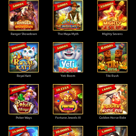
Ranger Showdown
The Maya Myth
Mighty Sevens
Royal Katt
Yeti Boom
Tiki Rush
Poker Ways
Fortune Jewels III
Golden Horse Ride