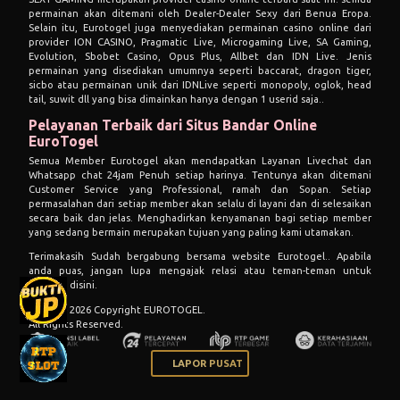
permainan akan ditemani oleh Dealer-Dealer Sexy dari Benua Eropa.
Selain itu, Eurotogel juga menyediakan permainan casino online dari
provider ION CASINO, Pragmatic Live, Microgaming Live, SA Gaming,
Evolution, Sbobet Casino, Opus Plus, Allbet dan IDN Live. Jenis
permainan yang disediakan umumnya seperti baccarat, dragon tiger,
sicbo atau permainan unik dari IDNLive seperti monopoly, oglok, head
tail, suwit dll yang bisa dimainkan hanya dengan 1 userid saja..
Pelayanan Terbaik dari Situs Bandar Online
EuroTogel
Semua Member Eurotogel akan mendapatkan Layanan Livechat dan
Whatsapp chat 24jam Penuh setiap harinya. Tentunya akan ditemani
Customer Service yang Professional, ramah dan Sopan. Setiap
permasalahan dari setiap member akan selalu di layani dan di selesaikan
secara baik dan jelas. Menghadirkan kenyamanan bagi setiap member
yang sedang bermain merupakan tujuan yang paling kami utamakan.
Terimakasih Sudah bergabung bersama website Eurotogel.. Apabila
anda puas, jangan lupa mengajak relasi atau teman-teman untuk
bermain disini.
© 2015 - 2026 Copyright EUROTOGEL.
All Rights Reserved.
LAPOR PUSAT