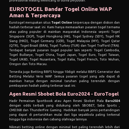
professional malang melintang di dunia perjudian.
EUROTOGEL Bandar Togel Online WAP
Aman & Terpercaya
Eurotogel merupakan situs
Togel Online
terpercaya dengan diskon dan
hadiah terbesar saat ini. Kami hanya memasarkan pasaran togel ternama
atau paling populer di mainkan masyarakat Indonesia seperti Togel
Singapore (SGP), Togel Hongkong (HK), Togel Sydney (SDY), Togel HK
Siang (HKD), Togel Germany (GER), Togel Malaysia (MY), Togel Qatar
(QTR), Togel Brazil (BRA), Togel Turkey (TUR) dan Togel Trafford (TRA).
Terdapat banyak pasaran togel populer lain seperti Togel Cambodia,
Togel Bullseye, Togel China, Togel Japan, Togel Euro, Togel Taiwan,
Togel UK6D, Togel Nusantara, Togel Italia, Togel French, Toto Wuhan,
Oregon dan Toto Macau.
Tersedia juga Betting BBFS hingga 10digit melalui BBFS Generator dan
Betting Melalui Versi WAP. Semua pasaran togel yang ada dapat di
mainkan hanya dengan minimal taruhan paling terendah dengan
pembayaran hadiah paling terbesar saat ini.
Agen Resmi Sbobet Bola Euro2024 - EuroTogel
Hadir Permainan Sportbook atau Agen Resmi Sbobet Piala
Euro2024
dengan odds terbaik yang didukung oleh SBOBET, Saba Sports ,
CMD368 dan ThunderFire Gaming. Hadirkan banyak jenis pertandingan
yang dapat di pertaruhkan mulai dari liga sepakbola paling terkenal
hingga liga indonesia dan cabang olahraga lainnya.
Nikmati betting online dengan minimal bet paling terendah lebih dari