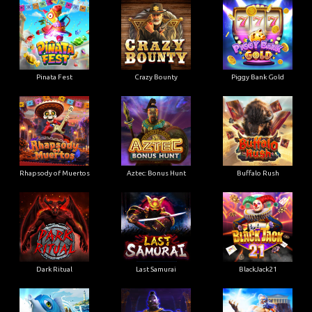
Pinata Fest
Crazy Bounty
Piggy Bank Gold
Rhapsody of Muertos
Aztec: Bonus Hunt
Buffalo Rush
Dark Ritual
Last Samurai
BlackJack21