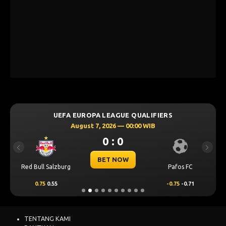
UEFA EUROPA LEAGUE QUALIFIERS
August 7, 2026 — 00:00 WIB
0 : 0
Previous
Next
BET NOW
Red Bull Salzburg
Pafos FC
0.75
0.55
-0.75
-0.71
TENTANG KAMI