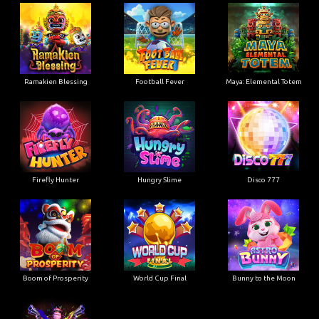
Ramakien Blessing
Football Fever
Maya: Elemental Totem
Firefly Hunter
Hungry Slime
Disco 777
Boom of Prosperity
World Cup Final
Bunny to the Moon