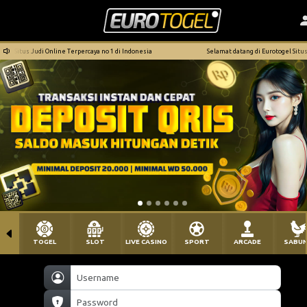
itus Judi Online Terpercaya no 1 di Indonesia
Selamat datang di Eurotogel Situs Judi 
TOGEL
SLOT
LIVE CASINO
SPORT
ARCADE
SABU