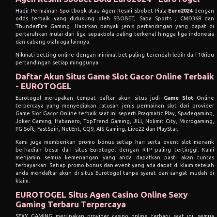
Hadir Permainan Sportbook atau Agen Resmi Sbobet Piala
Euro2024
dengan
odds terbaik yang didukung oleh SBOBET, Saba Sports , CMD368 dan
ThunderFire Gaming. Hadirkan banyak jenis pertandingan yang dapat di
pertaruhkan mulai dari liga sepakbola paling terkenal hingga liga indonesia
dan cabang olahraga lainnya.
Nikmati betting online dengan minimal bet paling terendah lebih dari 10ribu
pertandingan setiap minggunya.
Daftar Akun Situs Game Slot Gacor Online Terbaik
- EUROTOGEL
Eurotogel merupakan tempat daftar akun situs judi
Game Slot
Online
terpercaya yang menyediakan ratusan jenis permainan slot dari provider
Game Slot Gacor Online terbaik saat ini seperti Pragmatic Play, Spadegaming,
Joker Gaming, Habanero, TopTrend Gaming, JILI, Nolimit City, Microgaming,
PG Soft, FastSpin, NetEnt, CQ9, AIS Gaming, Live22 dan PlayStar.
Kami juga memberikan promo bonus setiap hari serta event slot menarik
berhadiah besar dari situs Eurotogel dengan RTP paling tertinggi. Kami
menjamin semua kemenangan yang anda dapatkan pasti akan tuntas
terbayarkan. Setiap promo bonus dan event yang ada dapat di klaim setelah
anda mendaftar akun di situs Eurotogel tanpa syarat dan sangat mudah di
klaim.
EUROTOGEL Situs Agen Casino Online Sexy
Gaming Terbaru Terpercaya
SEXY GAMING merupakan provider casino online terbaru saat ini. semua