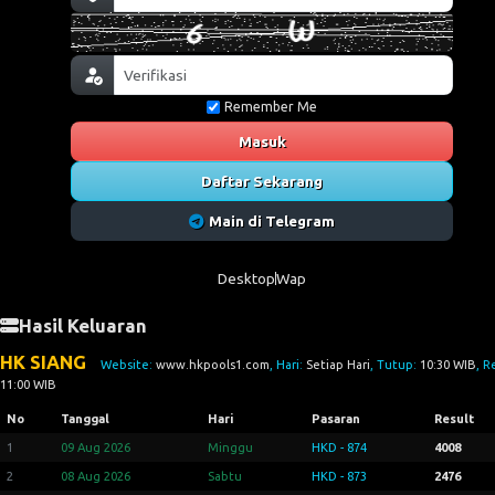
Remember Me
Masuk
Daftar Sekarang
Main di Telegram
Desktop
Wap
Hasil Keluaran
HK SIANG
Website:
www.hkpools1.com
, Hari:
Setiap Hari
, Tutup:
10:30 WIB
, R
11:00 WIB
No
Tanggal
Hari
Pasaran
Result
1
09 Aug 2026
Minggu
HKD - 874
4008
2
08 Aug 2026
Sabtu
HKD - 873
2476