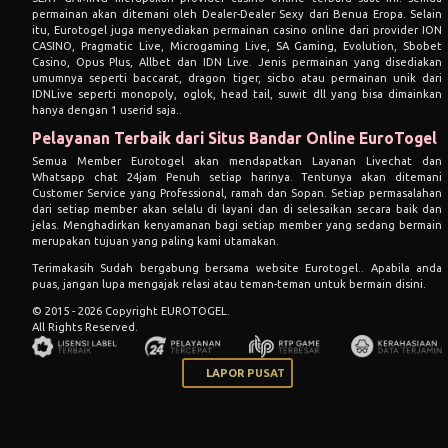
permainan akan ditemani oleh Dealer-Dealer Sexy dari Benua Eropa. Selain
itu, Eurotogel juga menyediakan permainan casino online dari provider ION
CASINO, Pragmatic Live, Microgaming Live, SA Gaming, Evolution, Sbobet
Casino, Opus Plus, Allbet dan IDN Live. Jenis permainan yang disediakan
umumnya seperti baccarat, dragon tiger, sicbo atau permainan unik dari
IDNLive seperti monopoly, oglok, head tail, suwit dll yang bisa dimainkan
hanya dengan 1 userid saja..
Pelayanan Terbaik dari Situs Bandar Online EuroTogel
Semua Member Eurotogel akan mendapatkan Layanan Livechat dan
Whatsapp chat 24jam Penuh setiap harinya. Tentunya akan ditemani
Customer Service yang Professional, ramah dan Sopan. Setiap permasalahan
dari setiap member akan selalu di layani dan di selesaikan secara baik dan
jelas. Menghadirkan kenyamanan bagi setiap member yang sedang bermain
merupakan tujuan yang paling kami utamakan.
Terimakasih Sudah bergabung bersama website Eurotogel.. Apabila anda
puas, jangan lupa mengajak relasi atau teman-teman untuk bermain disini.
© 2015 - 2026 Copyright EUROTOGEL.
All Rights Reserved.
LAPOR PUSAT