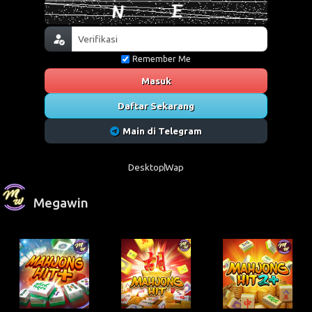
Remember Me
Masuk
Daftar Sekarang
Main di Telegram
Desktop
Wap
Megawin