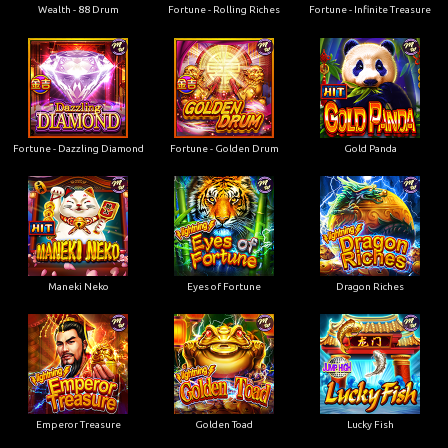
Wealth - 88 Drum
Fortune - Rolling Riches
Fortune - Infinite Treasure
Fortune - Dazzling Diamond
Fortune - Golden Drum
Gold Panda
Maneki Neko
Eyes of Fortune
Dragon Riches
Emperor Treasure
Golden Toad
Lucky Fish