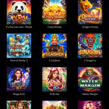
Fu Dai Lian Lian - Panda
Crazy Sheep
Dragon Arena
Pine of Plinko 2
5 CaiShen
5 Dragons
Mega ACE
Xi Bo Ba
Water Margin