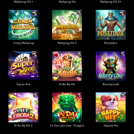
Mahjong Hit +
Mahjong Hit
Mahjong Hit 2+
Crazy Mahjong
Mahjong Hit 2
Poseidon
Super Ace
Xi Bo Ba Hit
Bounty Loki
Xi Bo Ba Hit 2
Fu Dai Lian Lian - Dragon
Happy Hit