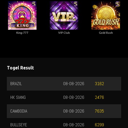
King-777
VIP Club
Gold Rush
Togel Result
MALAYSIA
08-08-2026
6851
PCSO
08-08-2026
7102
TAIWAN
08-08-2026
4329
TRAFFORD
08-08-2026
8066