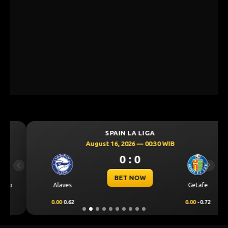
SPAIN LA LIGA
August 16, 2026 — 00:30 WIB
0 : 0
Previous
Next
BET NOW
Alaves
Getafe
0.00
0.62
0.00
-0.72