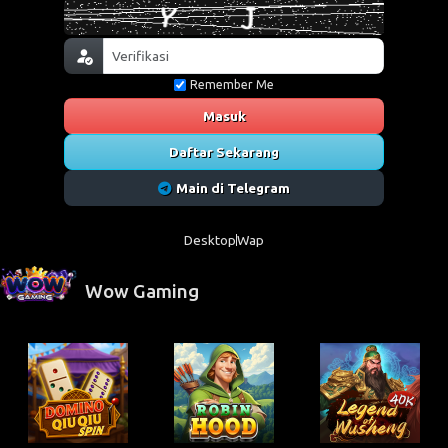
Remember Me
Masuk
Daftar Sekarang
Main di Telegram
Desktop
Wap
Wow Gaming