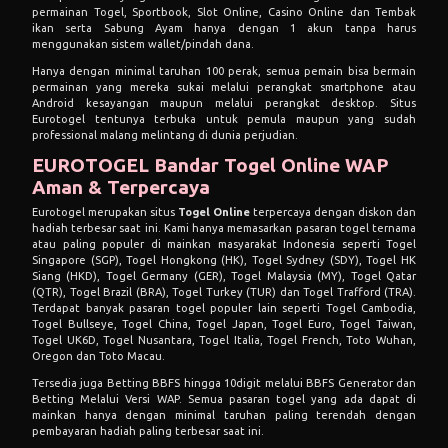
permainan Togel, Sportbook, Slot Online, Casino Online dan Tembak
ikan serta Sabung Ayam hanya dengan 1 akun tanpa harus
menggunakan sistem wallet/pindah dana.
Hanya dengan minimal taruhan 100 perak, semua pemain bisa bermain
permainan yang mereka sukai melalui perangkat smartphone atau
Android kesayangan maupun melalui perangkat desktop. Situs
Eurotogel tentunya terbuka untuk pemula maupun yang sudah
professional malang melintang di dunia perjudian.
EUROTOGEL Bandar Togel Online WAP
Aman & Terpercaya
Eurotogel merupakan situs
Togel Online
terpercaya dengan diskon dan
hadiah terbesar saat ini. Kami hanya memasarkan pasaran togel ternama
atau paling populer di mainkan masyarakat Indonesia seperti Togel
Singapore (SGP), Togel Hongkong (HK), Togel Sydney (SDY), Togel HK
Siang (HKD), Togel Germany (GER), Togel Malaysia (MY), Togel Qatar
(QTR), Togel Brazil (BRA), Togel Turkey (TUR) dan Togel Trafford (TRA).
Terdapat banyak pasaran togel populer lain seperti Togel Cambodia,
Togel Bullseye, Togel China, Togel Japan, Togel Euro, Togel Taiwan,
Togel UK6D, Togel Nusantara, Togel Italia, Togel French, Toto Wuhan,
Oregon dan Toto Macau.
Tersedia juga Betting BBFS hingga 10digit melalui BBFS Generator dan
Betting Melalui Versi WAP. Semua pasaran togel yang ada dapat di
mainkan hanya dengan minimal taruhan paling terendah dengan
pembayaran hadiah paling terbesar saat ini.