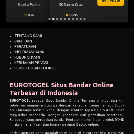
BET NOW
SK Sturm Graz
Fenerbahce
-0.5
0.95
0.5
0.87
TENTANG KAMI
BANTUAN
PERATURAN
INFORMASI BANK
HUBUNGI KAMI
KEBIJAKAN PRIVASI
PERSETUJUAN COOKIES
EUROTOGEL Situs Bandar Online
Terbesar di Indonesia
EUROTOGEL
sebagai Situs Bandar Online Ternama di Indonesia kini
telah menyempurnai situsnya dengan kehadiran permainan sportbook
atau biasanya lebih di kenal dengan sebutan Agen Bola SBOBET oleh
masyarakat Indonesia. Dengan kehadiran dari permainan sportbook,
Eurotogel yang merupakan bandar Pentolan nomor 1 dari produk PAY4D
ini akan menarik semakin banyak peminat Bettor online.
Setiap member yang mendaftarkan akun di Eurotogel bisa menikmati