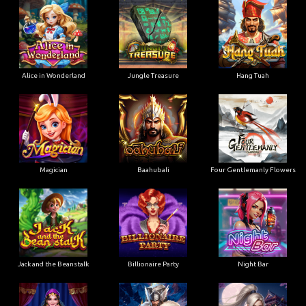
Alice in Wonderland
Jungle Treasure
Hang Tuah
Magician
Baahubali
Four Gentlemanly Flowers
Jack and the Beanstalk
Billionaire Party
Night Bar